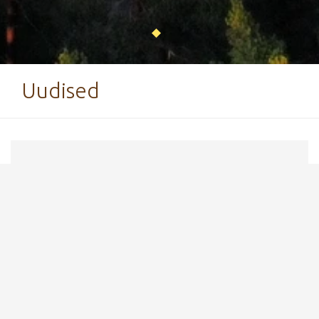
Uudised
10. aprill 2018
Tehvandi rajainfo 10.04
Tehvandi spordikeskuses on hooldatud ja
sõidetav veel kunstlumest kunimäe ca 1,5 km
ring tordikarbini ja erinevad lõigud
kunstlumerajal. Soovitatav sõita vabatehnikas.
Ilusaid kohtumisi Tehvandi Spordikeskuses -