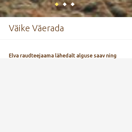
Väike Väerada
Elva raudteejaama lähedalt alguse saav ning
Tartumaa Tervisespordikeskuse juures lõppev
3 km pikkune matkarada on üks piirkonna
populaarsemaid matkateid!
Eriliseks teevad raja puuskulptuurid, mis on
inspireeritud Eesti muinasjuttudest ning on
disainitud kohalike kunstnike poolt. Väike aga
võimas Väerada omab tervistavat mõju nii
inimese vaimsele kui ka füüsilisele tervisele.