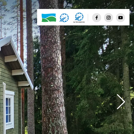
Few clouds
Scattered clouds
Broken clouds
Shower rain
Rain
Thunderstorm
Snow
Mist