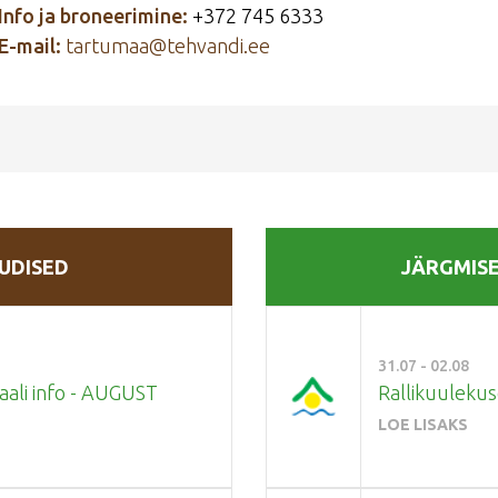
Info ja broneerimine:
+372 745 6333
E-mail:
tartumaa@tehvandi.ee
UDISED
JÄRGMIS
31.07 - 02.08
saali info - AUGUST
Rallikuuleku
LOE LISAKS