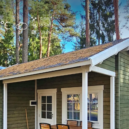
0 mm/h
°C
0.5 m/s
93%