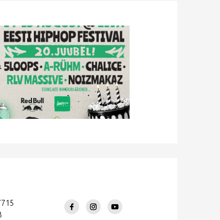
7715
3