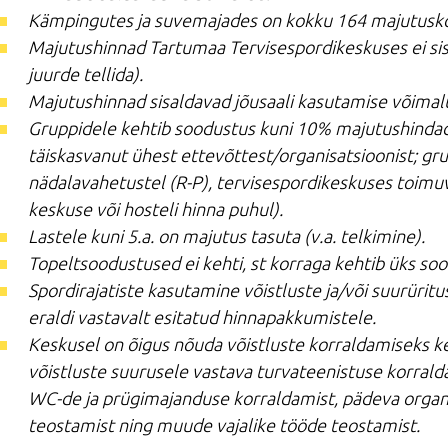
Kämpingutes ja suvemajades on kokku 164 majutusk
Majutushinnad Tartumaa Tervisespordikeskuses ei si
juurde tellida).
Majutushinnad sisaldavad jõusaali kasutamise võimalus
Gruppidele kehtib soodustus kuni 10% majutushindad
täiskasvanut ühest ettevõttest/organisatsioonist; gru
nädalavahetustel (R-P), tervisespordikeskuses toimuv
keskuse või hosteli hinna puhul).
Lastele kuni 5.a. on majutus tasuta (v.a. telkimine).
Topeltsoodustused ei kehti, st korraga kehtib üks so
Spordirajatiste kasutamine võistluste ja/või suurürit
eraldi vastavalt esitatud hinnapakkumistele.
Keskusel on õigus nõuda võistluste korraldamiseks ke
võistluste suurusele vastava turvateenistuse korrald
WC-de ja prügimajanduse korraldamist, pädeva organis
teostamist ning muude vajalike tööde teostamist.