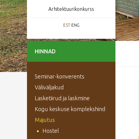
Arhitektuurikonkurss
EST
ENG
HINNAD
Seminar-konverents
Väliväljakud
Lasketiirud ja laskmine
Kogu keskuse komplekshind
Majutus
Hostel