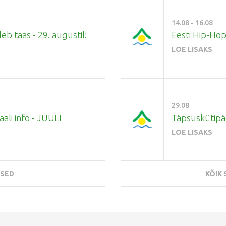
14.08 - 16.08
b taas - 29. augustil!
Eesti Hip-Hop
LOE LISAKS
29.08
aali info - JUULI
Täpsuskütipä
LOE LISAKS
ISED
KÕIK