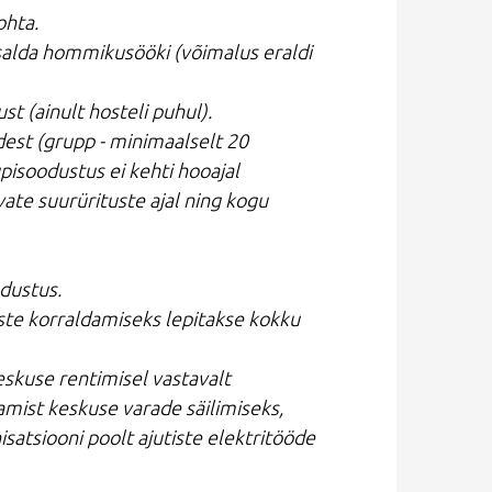
ohta.
salda hommikusööki (võimalus eraldi
t (ainult hosteli puhul).
est (grupp - minimaalselt 20
pisoodustus ei kehti hooajal
ate suurürituste ajal ning kogu
odustus.
uste korraldamiseks lepitakse kokku
skuse rentimisel vastavalt
amist keskuse varade säilimiseks,
atsiooni poolt ajutiste elektritööde