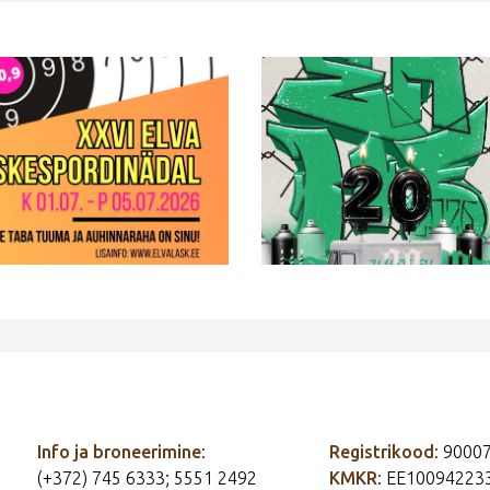
Info ja broneerimine
:
Registrikood
: 9000
(+372) 745 6333; 5551 2492
KMKR
: EE10094223