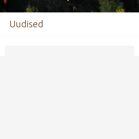
Uudised
10. september 2024
Piirangud seoses Tartu
Rattamaratoni toimumisega
Pühapäeval, 15. septembril toimub Elvas
Tartu
Rattamaraton
. Maratoni finishiala asub
Tartumaa Tervisespordikeskuses ning seoses
sellega on
pühapäeval piiratud autoga
sissepääs keskuse alale!
Sissepääs on piiratud alates surnuaia ristist.