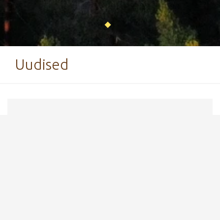
Uudised
6. mai 2024
Piirangud seoses Tartu
Maastikumaratoni toimumisega
Pühapäeval, 12. mail toimub Elvas
Tartu
Maastikumaraton
. Maratoni stardi- ja finishiala
asub Tartumaa Tervisespordikeskuses ning
seoses sellega on
pühapäeval piiratud autoga