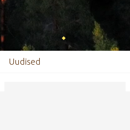
Uudised
11. märts 2024
Muudatus jõusaali
treeninguaegades
Sel nädalal on Tervisespordikeskuse jõusaal