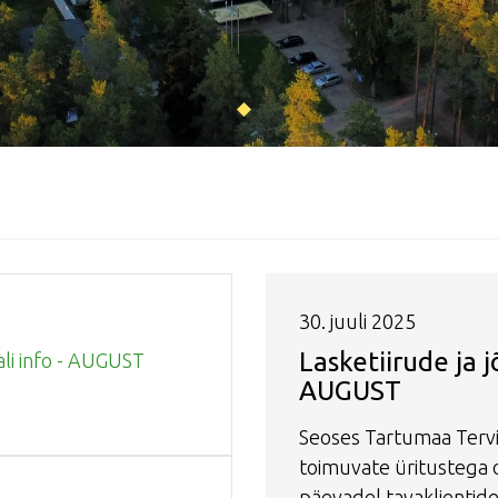
30. juuli 2025
Lasketiirude ja j
ali info - AUGUST
AUGUST
Seoses Tartumaa Terv
toimuvate üritustega 
päevadel tavaklientid