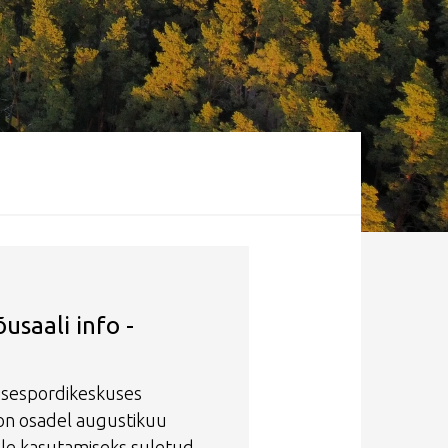
Mist
õusaali info -
isespordikeskuses
on osadel augustikuu
ele kasutamiseks suletud