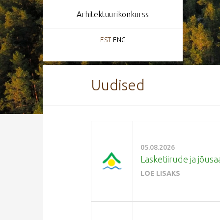
Arhitektuurikonkurss
EST
ENG
Uudised
05.08.2026
Lasketiirude ja jõusa
LOE LISAKS