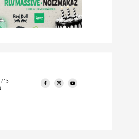
7715
3