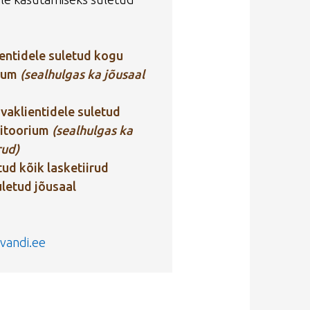
ientidele suletud kogu
rium
(sealhulgas ka jõusaal
avaklientidele suletud
ritoorium
(sealhulgas ka
rud)
etud kõik lasketiirud
uletud jõusaal
vandi.ee