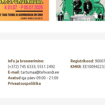
Info ja broneerimine
:
Registrikood
: 9000
(+372) 745 6333; 5551 2492
KMKR
: EE10094223
E-mail:
tartumaa@tehvandi.ee
Avatud
iga päev 09:00 - 21:00
Privaatsuspoliitika