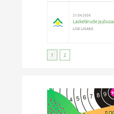
21.04.2026
Lasketiirude ja jõusa
LOE LISAKS
1
2