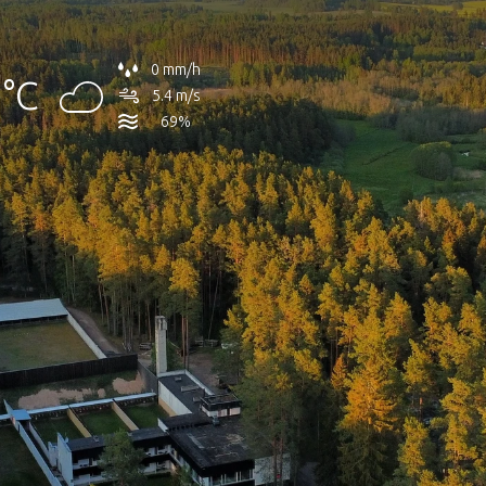
0 mm/h
°C
5.4 m/s
69%