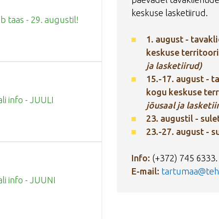
keskuse lasketiirud.
 taas - 29. augustil!
1. august - tavakl
keskuse territoo
ja lasketiirud)
15.-17. august - t
kogu keskuse ter
li info - JUULI
jõusaal ja lasketii
23. augustil - sul
23.-27. august - s
Info:
(+372) 745 6333.
E-mail:
tartumaa@teh
ali info - JUUNI