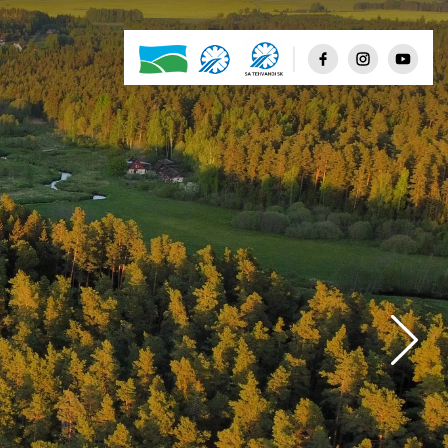
Few clouds
Scattered clouds
Broken clouds
Shower rain
Rain
Thunderstorm
Snow