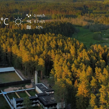
0 mm/h
°C
6.3 m/s
65%