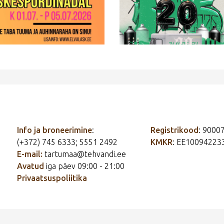
Info ja broneerimine
:
Registrikood
: 9000
(+372) 745 6333; 5551 2492
KMKR
: EE10094223
E-mail:
tartumaa@tehvandi.ee
Avatud
iga päev 09:00 - 21:00
Privaatsuspoliitika