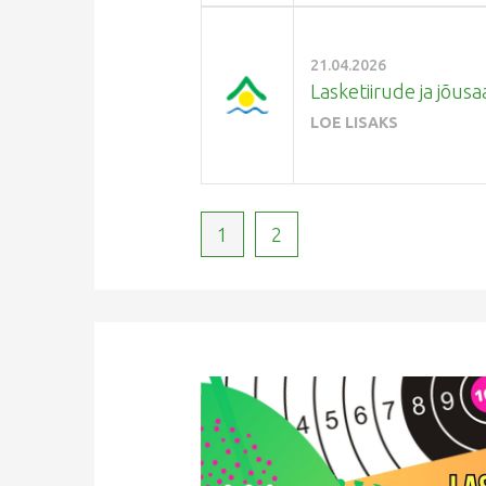
21.04.2026
Lasketiirude ja jõusa
LOE LISAKS
1
2