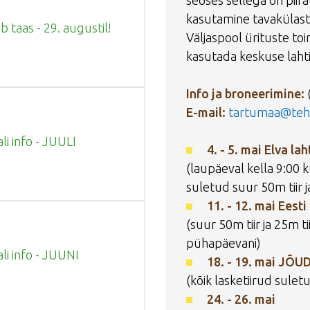
seoses sellega on piira
kasutamine tavakülast
 taas - 29. augustil!
Väljaspool ürituste to
kasutada keskuse laht
Info ja broneerimine:
E-mail:
tartumaa@teh
li info - JUULI
4. - 5. mai Elva la
(laupäeval kella 9:00 
suletud suur 50m tiir j
11. - 12. mai Eest
(suur 50m tiir ja 25m t
pühapäevani)
ali info - JUUNI
18. - 19. mai JÕU
(kõik lasketiirud sule
24. - 26. mai