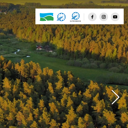
Day
Knight
Clear sky
Few clouds
Scattered clouds
Broken clouds
Shower rain
Rain