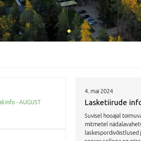
4. mai 2024
Lasketiirude inf
ali info - AUGUST
Suvisel hooajal toimu
mitmetel nädalavahet
laskespordivõistlused