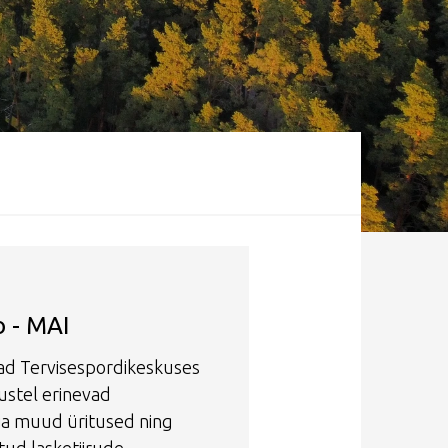
Thunderstorm
Snow
Mist
o - MAI
vad Tervisespordikeskuses
ustel erinevad
 ja muud üritused ning