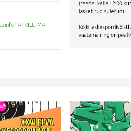
(reedel kella 12:00 ku
lasketiirud suletud)
ali info - APRILL, MAI
Kõiki laskespordivõistl
vaatama ning on pealtv