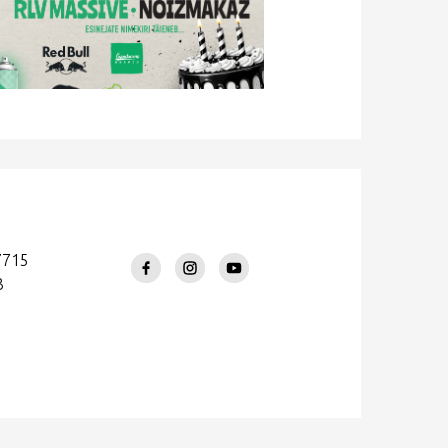
7715
3