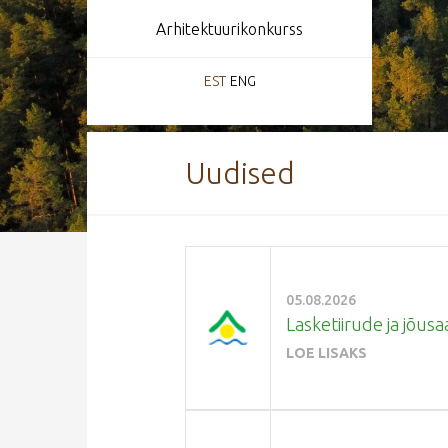
Arhitektuurikonkurss
EST
ENG
Uudised
05.08.2026
Lasketiirude ja jõusa
LOE LISAKS