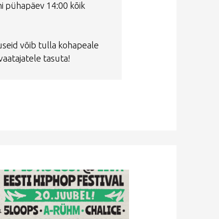
ni pühapäev 14:00 kõik
useid võib tulla kohapeale
aatajatele tasuta!