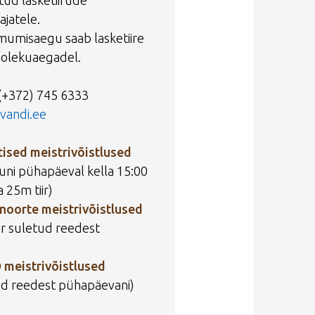
tud lasketiirude
ajatele.
imumisaegu saab lasketiire
iolekuaegadel.
(+372) 745 6333
vandi.ee
htised meistrivõistlused
kuni pühapäeval kella 15:00
a 25m tiir)
i noorte meistrivõistlused
iir suletud reedest
D meistrivõistlused
tud reedest pühapäevani)