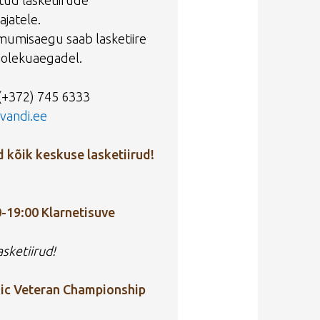
tud lasketiirude
ajatele.
imumisaegu saab lasketiire
iolekuaegadel.
(+372) 745 6333
vandi.ee
tud kõik keskuse lasketiirud!
00-19:00 Klarnetisuve
asketiirud!
rdic Veteran Championship