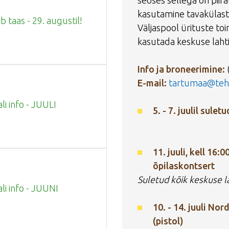
seoses sellega on piira
kasutamine tavakülast
 taas - 29. augustil!
Väljaspool ürituste to
kasutada keskuse laht
Info ja broneerimine:
E-mail:
tartumaa@teh
li info - JUULI
5. - 7. juulil sule
11. juuli, kell 16:
õpilaskontsert
Suletud kõik keskuse l
ali info - JUUNI
10. - 14. juuli No
(pistol)