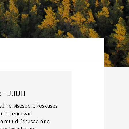
o - JUULI
vad Tervisespordikeskuses
ustel erinevad
 ja muud üritused ning