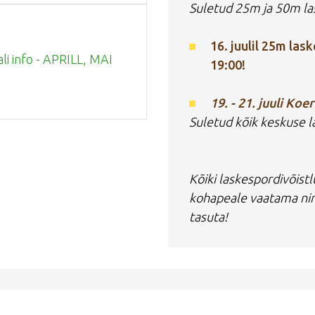
Suletud 25m ja 50m las
16. juulil 25m lask
ali info - APRILL, MAI
19:00!
19. - 21. juuli Koe
Suletud kõik keskuse l
Kõiki laskespordivõistlu
kohapeale vaatama nin
tasuta!