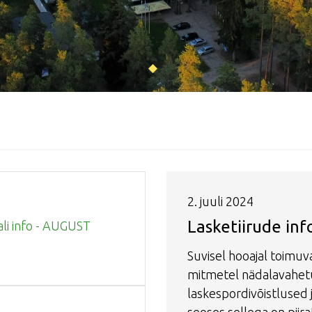
2. juuli 2024
Lasketiirude inf
ali info - AUGUST
Suvisel hooajal toimu
mitmetel nädalavahet
laskespordivõistlused