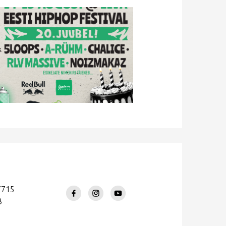
7715
3