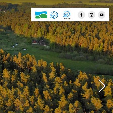
Day
Knight
Day
Clear sky
Few clouds
Scattered clouds
Broken clouds
Shower rain
Rain
Thunderstorm
Snow
Mist