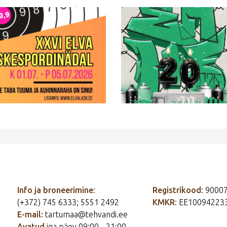
Info ja broneerimine
:
Registrikood
: 9000
(+372) 745 6333; 5551 2492
KMKR
: EE10094223
E-mail:
tartumaa@tehvandi.ee
Avatud
iga päev 09:00 - 21:00