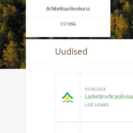
Arhitektuurikonkurss
EST
ENG
Uudised
05.08.2026
Lasketiirude ja jõusa
LOE LISAKS