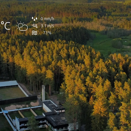
0 mm/h
°C
3.1 m/s
73%