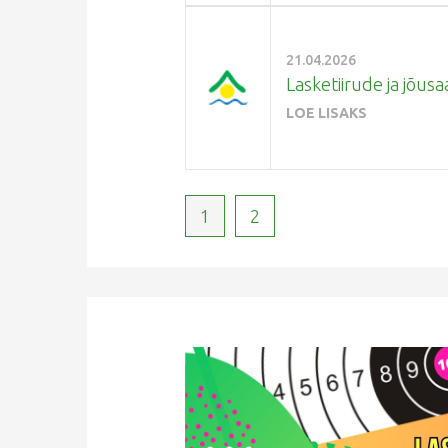
21.04.2026
Lasketiirude ja jõusa
LOE LISAKS
1
2