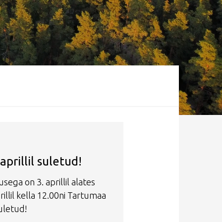
aprillil suletud!
sega on 3. aprillil alates
rillil kella 12.00ni Tartumaa
uletud!