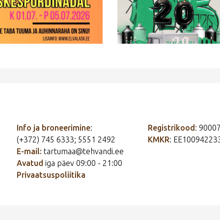
Info ja broneerimine
:
Registrikood
: 9000
(+372) 745 6333; 5551 2492
KMKR
: EE10094223
E-mail:
tartumaa@tehvandi.ee
Avatud
iga päev 09:00 - 21:00
Privaatsuspoliitika