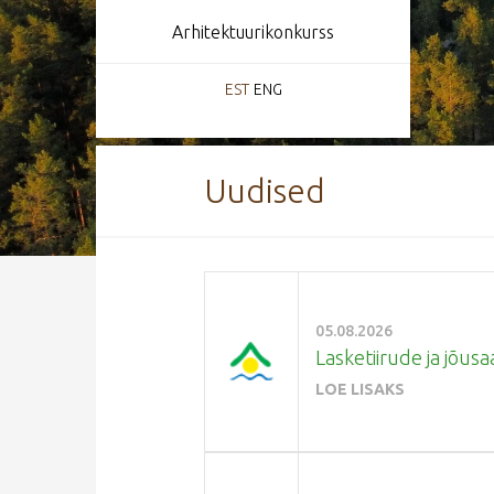
Arhitektuurikonkurss
EST
ENG
Uudised
05.08.2026
Lasketiirude ja jõusa
LOE LISAKS