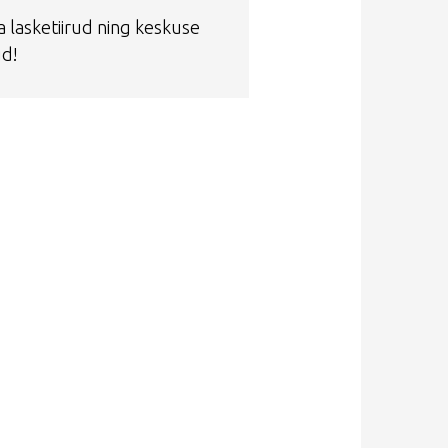
a lasketiirud ning keskuse
ud!