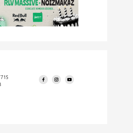
7715
3