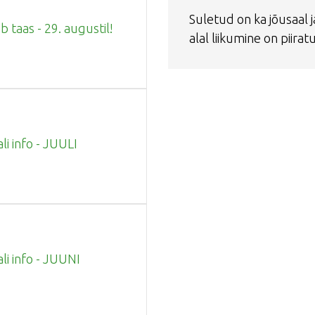
Suletud on ka jõusaal j
 taas - 29. augustil!
alal liikumine on piirat
li info - JUULI
ali info - JUUNI