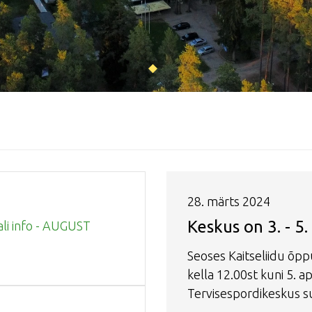
28. märts 2024
Keskus on 3. - 5. 
ali info - AUGUST
Seoses Kaitseliidu õppu
kella 12.00st kuni 5. ap
Tervisespordikeskus s