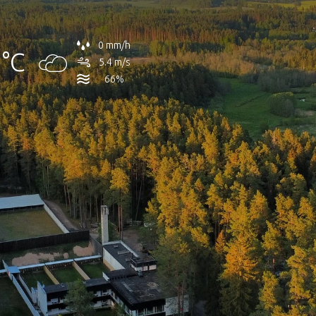
0 mm/h
°C
5.4 m/s
66%