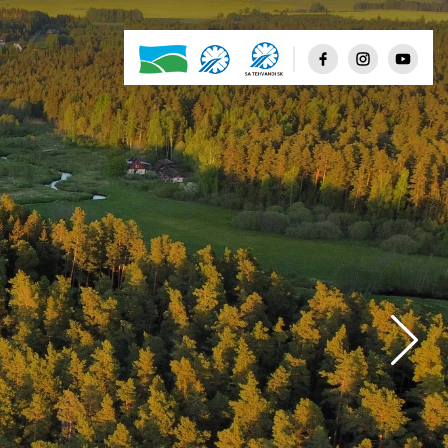
Few clouds
Scattered clouds
Broken clouds
Shower rain
Rain
Thunderstorm
Snow
Mist