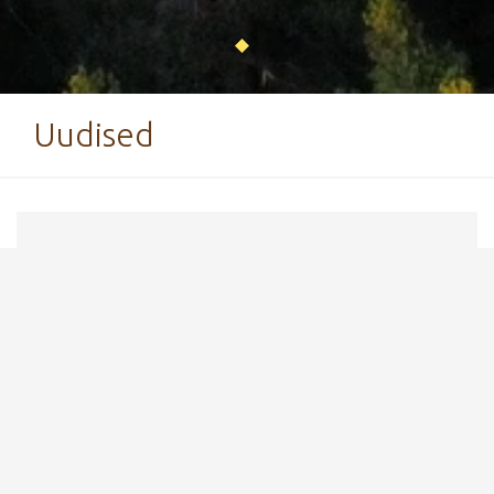
Uudised
2. veebruar 2018
Kekkose suusasõidu regamine
avatud!