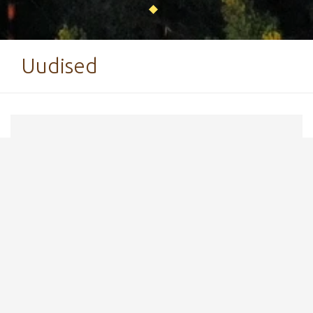
Uudised
14. märts 2019
Kekkose rada osaliselt suletud
Seoses ehitustegevusega on Kääriku
Spordikeskuse Kekkose raja viimane kilomeeter
suletud.