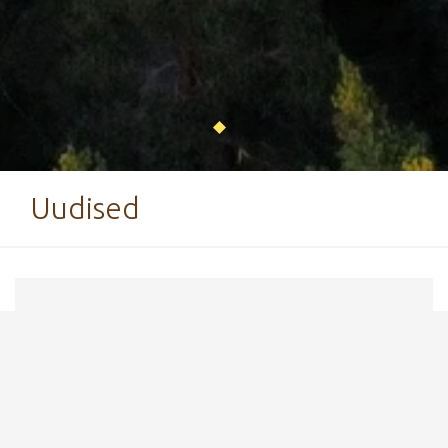
Uudised
31. märts 2020
Käärikul tuleb kinni pidada
eriolukorra nõuetest
Kääriku ja Tehvandi spordirajatistel on keelatud