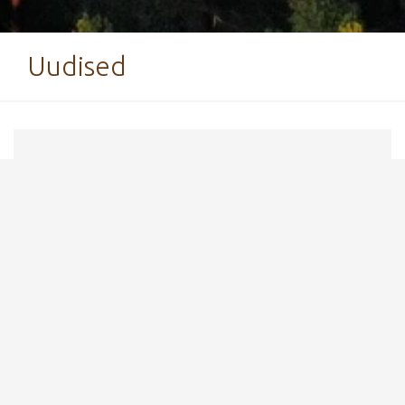
Uudised
15. november 2016
Kääriku Lumeinfo 15.11.2016
Sisse pressitud kõik
K
äärikuSpordikeskuse
suusarajad: 2,5 km; 3 km;
5 km; Kekkose 14 km.
Saab sõita vabatehnikas ja vanema suusaga,
kuna puhta raja tegemiseks lund napib.
Kergliiklustee vabatehnika suusarada pressitud
Käärikult kuni Pühajärve Põhikoolini.