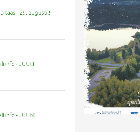
 taas - 29. augustil!
li info - JUULI
ali info - JUUNI