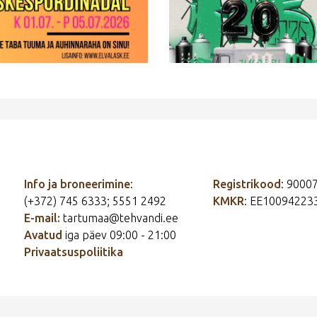
Info ja broneerimine
:
Registrikood
: 9000
(+372) 745 6333; 5551 2492
KMKR
: EE10094223
E-mail:
tartumaa@tehvandi.ee
Avatud
iga päev 09:00 - 21:00
Privaatsuspoliitika