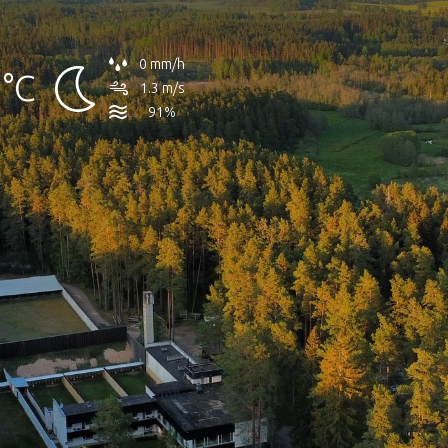
0 mm/h
°C
1.3 m/s
91%