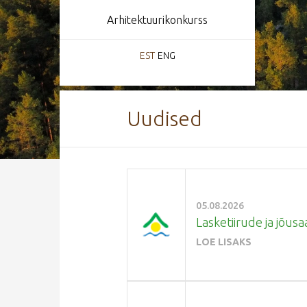
Arhitektuurikonkurss
EST
ENG
Uudised
05.08.2026
Lasketiirude ja jõusa
LOE LISAKS