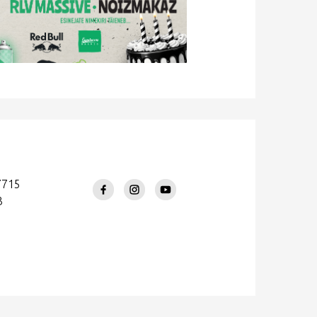
7715
3