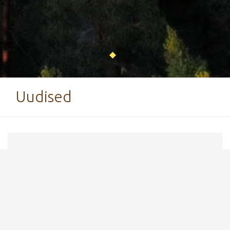
Uudised
25. veebruar 2019
Valgustatud kunstmuru
jalgpalliväljak alustas hooaega
Kevad pressib peale ning meie kõige olulisem
mätas on juba roheline.