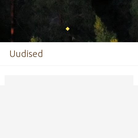
Uudised
14. september 2020
Discgolfi raja kasutamine piiratud
maratoni ajal
Seoses Tartu rattamaratoni ettevalmistustega
on meie discgolfiraja kasutamine piiratud.
Kasutada saab poolt rada. Vabandame