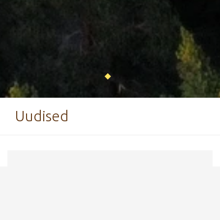
Uudised
14. aprill 2022
75 aastaga on Eestis valminud üks
Euroopa kaasaegsemaid
treeningkeskuseid