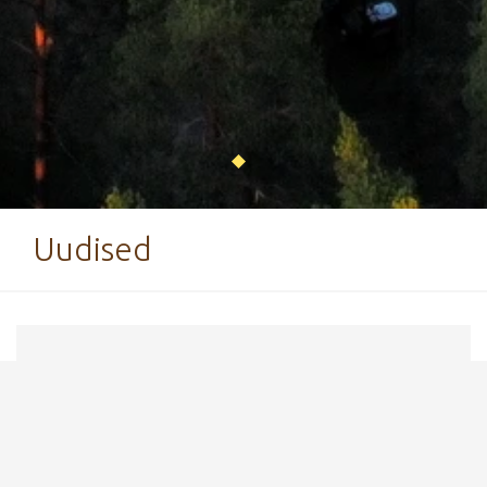
Uudised
5. detsember 2025
6.-7. detsembril on jõusaal suletud!
Sel
laupäeval ja pühapäeval (6.-7. detsember)
on seoses Tervisespordikeskuses toimuva