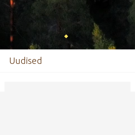
Uudised
26. veebruar 2024
25m tiirus üle 5,6mm kaliibriga
relvast laskmine hetkel keelatud
Seoses ohutuse tagamisega ja tiiru
renoveerimisega on 25m tiirus hetkel üle 5,6mm